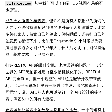
. 从中我们可以了解到 iOS 视图布局的不
UITableView
少原理。
成为天才所需的核查表
。也许不是所有人都想成为所谓的
天才，不过保持很多好习惯的确对每个人都很重要，比如
多关心家人，留意自己的健康，保持睡眠，还有把自己的
创意想法都记下来，比如用Org-mode :). 小时候以为要
跨过很多道坎才能成为成年人，长大后才明白，能保持这
些「基本要求」，已属不易。
打造RESTful API的最佳实践
。老生常谈的问题了，真实
世界的 API 恐怕很难用（至少是机械化了的）RESTful
API 完全刻画。但一个规整的 API 还是能给开发带来便
利。《C++沉思录》里有一章叫《类设计者的核查表》，
同样地，设计 API 的人也可以制订一个 API 设计的核查
表，供团队中的所有人遵循。
要多留意那些多个参数类型都相同的函数
。一个简短有用