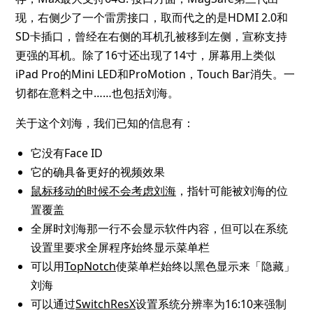
现，右侧少了一个雷雳接口，取而代之的是HDMI 2.0和
SD卡插口，曾经在右侧的耳机孔被移到左侧，宣称支持
更强的耳机。除了16寸还出现了14寸，屏幕用上类似
iPad Pro的Mini LED和ProMotion，Touch Bar消失。一
切都在意料之中……也包括刘海。
关于这个刘海，我们已知的信息有：
它没有Face ID
它的确具备更好的视频效果
鼠标移动的时候不会考虑刘海
，指针可能被刘海的位
置覆盖
全屏时刘海那一行不会显示软件内容，但可以在系统
设置里要求全屏程序始终显示菜单栏
可以用
TopNotch
使菜单栏始终以黑色显示来「隐藏」
刘海
可以通过
SwitchResX
设置系统分辨率为16:10来强制