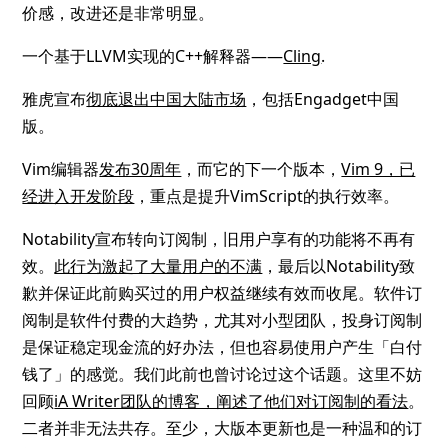
价感，改进还是非常明显。
一个基于LLVM实现的C++解释器——
Cling
.
雅虎宣布
彻底退出中国大陆市场
，包括Engadget中国
版。
Vim编辑器
发布30周年
，而它的下一个版本，
Vim 9，已
经进入开发阶段
，重点是提升VimScript的执行效率。
Notability宣布转向订阅制，旧用户享有的功能将不再有
效。
此行为激起了大量用户的不满
，最后以Notability致
歉并保证此前购买过的用户权益继续有效而收尾。软件订
阅制是软件付费的大趋势，尤其对小型团队，投身订阅制
是保证稳定现金流的好办法，但也容易使用户产生「白付
钱了」的感觉。我们此前也曾讨论过这个话题。这里不妨
回顾
iA Writer团队的博客，阐述了他们对订阅制的看法
。
二者并非无法共存。至少，大版本更新也是一种温和的订