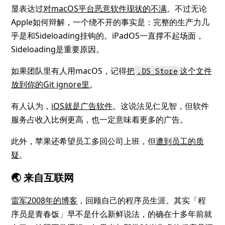
显表达过
对macOS平台恶意软件现状的不满
。不过无论
Apple如何辩解，一个绕不开的事实是：完整的生产力几
乎是和Sideloading挂钩的。iPadOS一直撑不起场面，
Sideloading是重要原因。
如果团队里有人用macOS，记得
把
这个文件
.DS_Store
放到你的Git ignore里
。
有人认为，
iOS就是广告软件
。这说法见仁见智，但软件
服务占收入比例更高，也一定意味着更多的广告。
此外，苹果还希望员工多回公司上班，但
遭到员工的质
疑
。
🌏 来自互联网
雷军2008年的博客
，回顾自己的程序员生涯。其实「程
序员是青春饭」早不是什么新鲜说法，的确在十多年前就