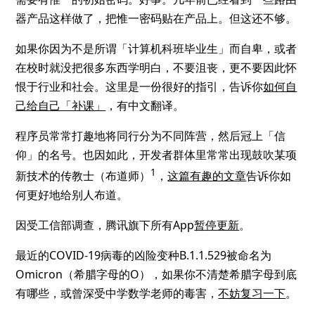
器产品这样做了，把惟一密码贴在产品上。但这还不够。
如果你因为不是所谓「计算机科班毕业生」而自卑，或者
在校时就没把很多东西学明白，不要沮丧，更不要因此怀
恨于行业和社会。这里是一份很好的指引，告诉你
如何自
己给自己「补课」
，有中文翻译。
程序员常常打趣地将同行分为不同阵营，然后冠上「信
仰」的名号。也因如此，开发者群体里常常出现鼓吹某项
1
新技术的传教士（布道师）
，
这篇有趣的文章
告诉你如
何更好地给别人布道。
因受工信部调查，腾讯旗下所有App
暂停更新
。
最近的COVID-19病毒的凶险变种B.1.1.529被命名为
Omicron（希腊字母的Ο），如果你不清楚希腊字母到底
有哪些，或曾深受中学数学老师的毒害，
不妨复习一下
。