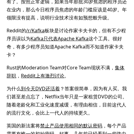
有了。按照正常逻辑，如果当年那批30岁焦虑的程序员还
在业内，那么今日程序员焦虑的年龄门槛应该是40岁。年
领限没有提高，说明行业技术没有如预想般升级。
Reddit的
/r/Kafka
板块是讨论作家卡夫卡的，但有不少程
序员误以为
Kafka只代表Apache Kafka
这个工具。很好
奇，有多少程序员知道Apache Kafka而不知道作家卡夫
卡？
Rust的Moderation Team对Core Team现状不满，
集体
辞职
，
Reddit上有激烈讨论
。
为什么
到今天DVD还活着
？答案很简单，因为有人买。我
们甚至差点忘了，Netflix当年只是一家租赁DVD的公司。
随着老龄化和工业化速度减缓，有理由相信，目前这代人
的流行文化，会比上一代人的持续更久。
英国的新法案将
禁止产品使用相同的默认密码
，每个产品
需要有惟一的初始密码。好事。几年前已经看到一些路由