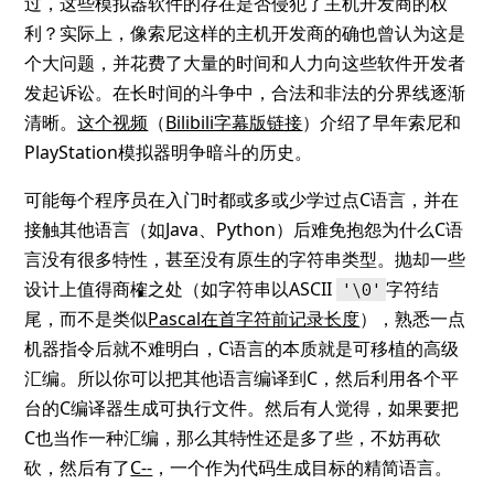
过，这些模拟器软件的存在是否侵犯了主机开发商的权
利？实际上，像索尼这样的主机开发商的确也曾认为这是
个大问题，并花费了大量的时间和人力向这些软件开发者
发起诉讼。在长时间的斗争中，合法和非法的分界线逐渐
清晰。
这个视频
（
Bilibili字幕版链接
）介绍了早年索尼和
PlayStation模拟器明争暗斗的历史。
可能每个程序员在入门时都或多或少学过点C语言，并在
接触其他语言（如Java、Python）后难免抱怨为什么C语
言没有很多特性，甚至没有原生的字符串类型。抛却一些
设计上值得商榷之处（如字符串以ASCII
字符结
'\0'
尾，而不是类似
Pascal在首字符前记录长度
），熟悉一点
机器指令后就不难明白，C语言的本质就是可移植的高级
汇编。所以你可以把其他语言编译到C，然后利用各个平
台的C编译器生成可执行文件。然后有人觉得，如果要把
C也当作一种汇编，那么其特性还是多了些，不妨再砍
砍，然后有了
C--
，一个作为代码生成目标的精简语言。