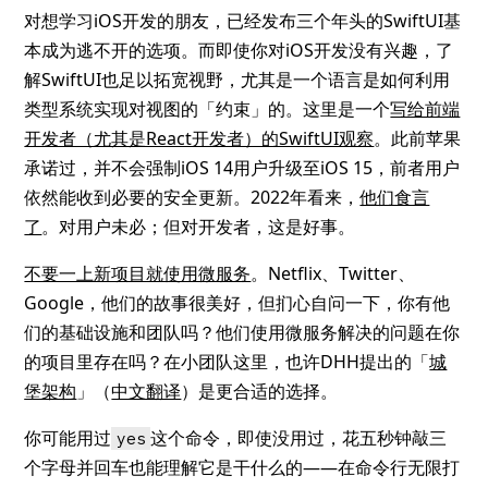
对想学习iOS开发的朋友，已经发布三个年头的SwiftUI基
本成为逃不开的选项。而即使你对iOS开发没有兴趣，了
解SwiftUI也足以拓宽视野，尤其是一个语言是如何利用
类型系统实现对视图的「约束」的。这里是一个
写给前端
开发者（尤其是React开发者）的SwiftUI观察
。此前苹果
承诺过，并不会强制iOS 14用户升级至iOS 15，前者用户
依然能收到必要的安全更新。2022年看来，
他们食言
了
。对用户未必；但对开发者，这是好事。
不要一上新项目就使用微服务
。Netflix、Twitter、
Google，他们的故事很美好，但扪心自问一下，你有他
们的基础设施和团队吗？他们使用微服务解决的问题在你
的项目里存在吗？在小团队这里，也许DHH提出的「
城
堡架构
」（
中文翻译
）是更合适的选择。
你可能用过
这个命令，即使没用过，花五秒钟敲三
yes
个字母并回车也能理解它是干什么的——在命令行无限打