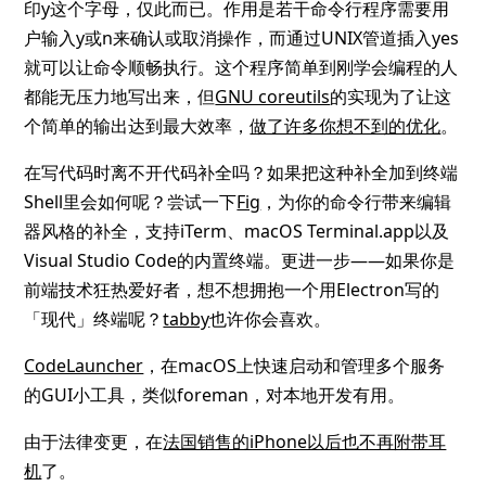
印y这个字母，仅此而已。作用是若干命令行程序需要用
户输入y或n来确认或取消操作，而通过UNIX管道插入yes
就可以让命令顺畅执行。这个程序简单到刚学会编程的人
都能无压力地写出来，但
GNU coreutils
的实现为了让这
个简单的输出达到最大效率，
做了许多你想不到的优化
。
在写代码时离不开代码补全吗？如果把这种补全加到终端
Shell里会如何呢？尝试一下
Fig
，为你的命令行带来编辑
器风格的补全，支持iTerm、macOS Terminal.app以及
Visual Studio Code的内置终端。更进一步——如果你是
前端技术狂热爱好者，想不想拥抱一个用Electron写的
「现代」终端呢？
tabby
也许你会喜欢。
CodeLauncher
，在macOS上快速启动和管理多个服务
的GUI小工具，类似foreman，对本地开发有用。
由于法律变更，在
法国销售的iPhone以后也不再附带耳
机
了。