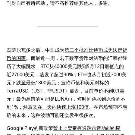
刊对自己有所帮助，请不吝推荐给其他人，多谢。
既萨尔瓦多之后，中非成为
第二个批准比特币成为法定货
币的国家
。而最近一周，若干数字货币对法币的汇率都经
历了大幅跳水：BTC从40000美元跌到5月12日最低点的
近27000美元，蒸发了超过30%；ETH也从月初近3000美
元下跌至最低1800美元；宣称币值和美元对标的
TerraUSD（UST，非USDT）
崩盘
，目前单价不到0.1美
元；最为离谱的可能是LUNA币，短时间跳水到原价的不
到1%，然后
又在一天内快速上涨100倍
。在市场预期不明
确的未来，这种波动可能还会发生很多次。
Google Play的新政策
禁止上架带有通话录音功能的应