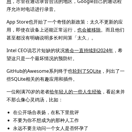
用
，尽管在通话录音合法的地区，Google自己的通话程
序允许对电话进行录音。
App Store也开始了一个奇怪的新政策：太久不更新的应
用，即使在设备上还能正常运行，
也会被移除
。而且他们
甚至都没有明确说明多长时间算「太久」。
Intel CEO说芯片短缺的状况
将会一直持续到2024年
，希
望这只是一个最坏情况的预防针。
GitHub的Awesome系列终于也
轮到了SQLite
，列出了一
些SQLite相关的有趣应用和插件。
一位刚满70岁的老者
给年轻人的一些人生经验
，看起来并
不那么像心灵鸡汤，比如：
在公开场合表扬，在私下里批评
不要为你不想成为的那种人工作
永远不要主动问一个女人是否怀孕了