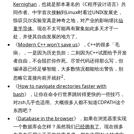
Kernighan
，也就是那本著名的《C程序设计语言》共
同作者。中学首次接触到Linux时看过UNIX发展史，
惊叹贝尔实验室真是神奇之地，对产业的影响堪比
仙
童半导体
。现在不太可能再有聚集如此多天才于一
处，并使其自由发展的地方了。
《
Modern C++ won't save us
》，C++的很多「毛
病」，一是因为历史负担；二则因为C++试图给予开发
者自由，不会阻拦你作死。尽管代码还得那么写，但
编译器已经足够智能，大多数情况都能给出警告，别
2
忽略它直接向前开就好
。
《
How to navigate directories faster with
bash
》，让你在命令行世界跳转得更快的一些技巧，
对zsh几乎也适用。大概很多人都不知道CDPATH这个
东西吧？
《
Database in the browser
》，如果在浏览器里实现
一个数据库会怎样？虽然我们
已经拥有了
。现在很多