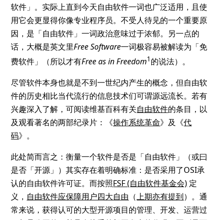
软件」。实际上直到今天自由软件一词也广泛适用，且使
用它会更显得你像专业程序员。不受人待见的一个重要原
因，是「自由软件」一词政治意味过于浓郁。另一点的
话，大概是英文里
Free Software
一词极容易被解读为「免
1
费软件」（所以才有
Free as in Freedom
的说法）。
尽管软件本身也就是不到一世纪内产生的概念，但自由软
件的历史相比当代流行的信息技术们可谓源远流长。若有
兴趣深入了解，可阅读维基百科有关
自由软件
的条目，以
及观看著名的两部纪录片：《
操作系统革命
》及《
代
码
》。
此处简而言之：衡量一个软件是否是「自由软件」（或曰
是否「开源」）其实存在着明确标准：是否采用了OSI承
认的自由软件许可证。而按照
FSF (自由软件基金会)
定
义，
自由软件应保障用户四大自由
（
上期亦有提到
）。通
常来说，获得认可的大型开源项目的管理、开发、运营过