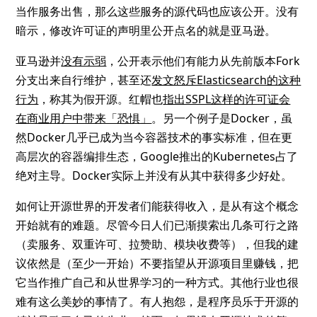
当作服务出售，那么这些服务的源代码也应该公开。没有
暗示，修改许可证的声明里公开点名的就是亚马逊。
亚马逊并
没有示弱
，公开表示他们有能力从先前版本Fork
分支出来自行维护，甚至还
发文怒斥Elasticsearch的这种
行为
，称其为假开源。红帽也
指出SSPL这样的许可证会
在商业用户中带来「恐惧」
。另一个例子是Docker，虽
然Docker几乎已成为当今容器技术的事实标准，但在更
高层次的容器编排生态，Google推出的Kubernetes占了
绝对主导。Docker实际上并没有从其中获得多少好处。
如何让开源世界的开发者们能获得收入，是从有这个概念
开始就有的难题。尽管今日人们已渐摸索出几条可行之路
（卖服务、双重许可、拉赞助、模块收费等），但我的建
议依然是（至少一开始）不要指望从开源项目里赚钱，把
它当作推广自己和从世界学习的一种方式。其他行业也很
难有这么美妙的事情了。有人抱怨，是程序员乐于开源的