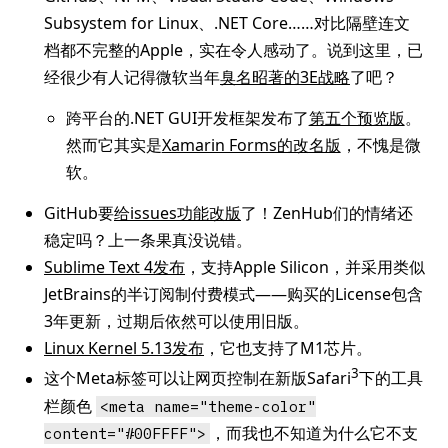
Subsystem for Linux、.NET Core……对比隔壁连文
档都不完整的Apple，实在令人感动了。说到这里，已
经很少有人记得微软当年
臭名昭著的3E战略
了吧？
跨平台的.NET GUI开发框架发布了
第五个预览版
。
然而它其实是
Xamarin Forms的改名版
，不愧是微
软。
GitHub要
给issues功能改版
了！ZenHub们的情绪还
稳定吗？上一条果真没说错。
Sublime Text 4发布
，支持Apple Silicon，并采用类似
JetBrains的半订阅制付费模式——购买的License包含
3年更新，过期后依然可以使用旧版。
Linux Kernel 5.13发布
，它也支持了M1芯片。
3
这个Meta标签可以让网页控制在新版Safari
下的工具
栏颜色
<meta name="theme-color"
，而我也不知道为什么它不支
content="#00FFFF">